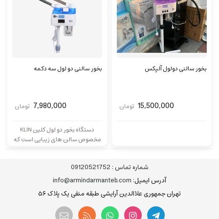
بخور سالنی دولول آلپکس
بخور سالنی دو لول سه دکمه
7,980,000
15,500,000
تومان
تومان
دستگاه بخور دو لول کلین KLIN
مخصوص سالن های زیبایی است که
بسیار کاربردی می باشد که علاوه بر
پاکسازی و جوانسازی باعث حفظ
شماره تماس :
09120521752
طراوت و شادابی پوست صورت و
همچنین زیباتر شدن آن می شود.
آدرس ایمیل
: info@armindarmanteb.com
تهران جمهوری علاالدین آرایشی طبقه منفی یک پلاک ۵۶