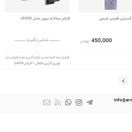
اکسیژن فومن شیمی
فیلتر سه‌لایه بیورر مدل LR330
450,000
ــــــ تماس بگیرید ــــــ
تومان
فيلتر سه لايه جذب ذرات گرد و غبار فیلتر بند
توری (کربن فعال / فیلتر HEPA)