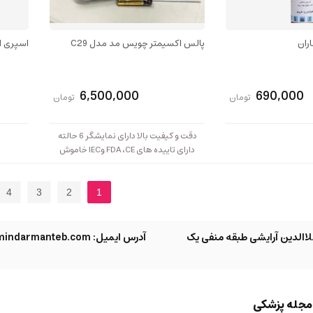
ران
پالس اکسیمتر چویس مد مدل C29
اسپری 
6,500,000
690,000
تومان
تومان
دقت و کیفیت بالا دارای نمایشگر 6 حالته
دارای تاییده های FDA ،CE وIEC خاموش
شدن خودکار در صورت عدم استفاده دارای
حالت تنظیم نور اتوماتیک دارایی کیف محافظ
همراه دارای 2 سال گارانتی شرکتی
4
3
2
1
االدین آرایشی طبقه منفی یک
آدرس ایمیل: info@armindarmanteb.com
مجله پزشکی