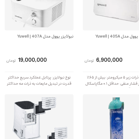
 مدل Yuwell | 405A
نبولایزر یوول مدل Yuwell | 407A
19,000,000
6,900,000
تومان
تومان
درصد ذرات زیر ۵ میکرومتر: بیش از ۶۵٪
نوع نبولایزر: پرتابل عملکرد سریع حداکثر
حداکثر فشار منفی: حداقل ۰.۱ مگاپاسکال
قدرت در تبدیل مایعات به ذرات مه حداکثر
جریان هوای آزاد: حداقل ۳.۵ لیتر در دقیقه
فشار: 15MPa حداکثر جریان هوا: 10L/min
ز: کمتر یا برابر با ۵۵ دسی‌بل
سرعت نبولیزاسیون: 5m1/min