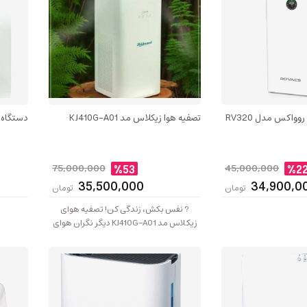
وواکس مدل RV320
تصفیه هوا زیکلاس مد KJ410G-A01
دستگاه تص
75,000,000
%53
45,000,000
%2
35,500,000
34,900,0
تومان
تومان
? نفس بکش، زندگی کن! تصفیه هوای
زیکلاس مد KJ410G‑A01 دیگر نگران هوای
خانه نباشید! تصفیه هوای ZyklusMed
KJ410G‑A01 فقط یک دستگاه نیست؛ یک
گارد امنیتی برای سلامت تنفسی شما و
خانواده‌تان است...