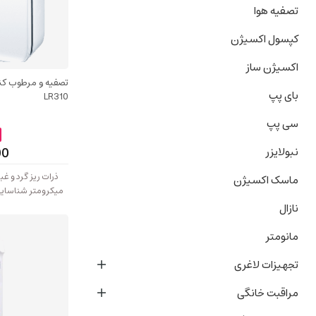
تصفیه هوا
کپسول اکسیژن
اکسیژن ساز
تصفیه و مرطوب کنن
بای پپ
LR310
سی پپ
00
نبولایزر
ماسک اکسیژن
میکرومتر شناسایی
نازال
مانومتر
تجهیزات لاغری
مراقبت خانگی