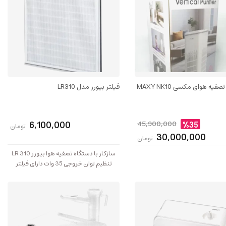
فیه هوای مکسی MAXY NK10
فیلتر بیورر مدل LR310
6,100,000
45,900,000
%35
تومان
30,000,000
تومان
سازکار با دستگاه تصفیه هوا بیورر LR 310
تنظیم توان خروجی 35 وات دارای فیلتر
ترکیبی