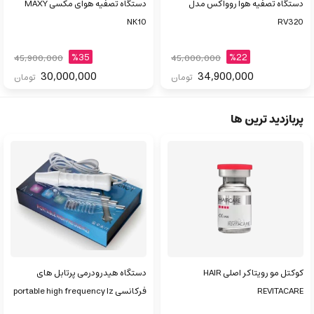
دستگاه تصفیه ‌هوا روواکس مدل
دستگاه تصفیه هوای مکسی MAXY
NK10
RV320
%35
%22
45,900,000
45,000,000
30,000,000
34,900,000
تومان
تومان
پربازدید ترین ها
کوکتل مو رویتاکر اصلی HAIR
دستگاه هیدرودرمی پرتابل های
REVITACARE
فرکانسی portable high frequency lz