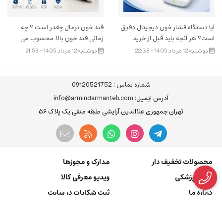
آیا دستگاه فشار خون دیجیتال دقیق
قند خون نرمال چقدر است ؟ چه
است؟ هر آنچه باید قبل از خرید
زمانی قند خون بالا محسوب می
بدانید.
شود ؟
دوشنبه 12 مرداد 1405 - 22:38
دوشنبه 12 مرداد 1405 - 21:59
شماره تماس :
09120521752
آدرس ایمیل
: info@armindarmanteb.com
تهران جمهوری علاالدین آرایشی طبقه منفی یک پلاک ۵۶
محصولات تخفیف دار
مدارک و مجوزها
مجله پزشکی
ویدیو معرفی کالا
درباره ما
ثبت شکایات در سایت
تماس با ما
پیگیری سفارش