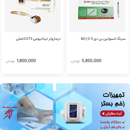
سرنگ انسولین بی دی BD | 0.5
درمارولر تیتانیومی ZGTSاصلی
1,800,000
5,850,000
تومان
تومان