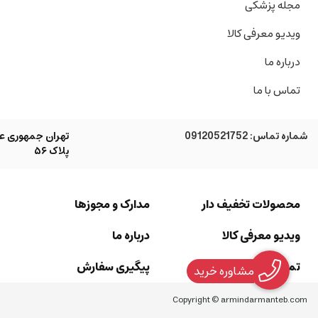
مجله پزشکی
ویدیو معرفی کالا
درباره ما
تماس با ما
شماره تماس:
09120521752
تهران جمهوری عل
پلاک ۵۶
محصولات تخفیف دار
مدارک و مجوزها
ویدیو معرفی کالا
درباره ما
تماس با ما
پیگیری سفارش
مشاوره خرید
Copyright © armindarmanteb.com