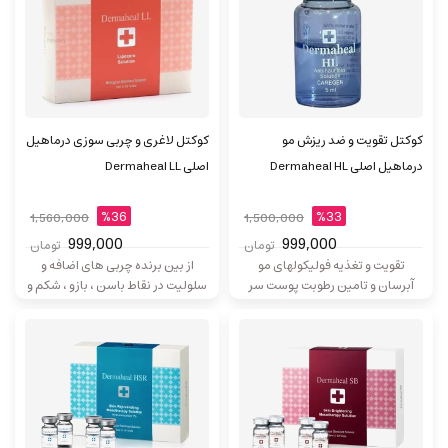
کوکتل تقویت و ضد ریزش مو
کوکتل لاغری و چربی سوزی درماهیل
درماهیل اصلی Dermaheal HL
اصلی Dermaheal LL
%36
%33
1,560,000
1,500,000
999,000
999,000
تومان
تومان
تقویت و تغذیه فولیکولهای مو
از بین برنده چربی های اضافه و
آبرسان و تامین رطوبت پوست سر
سلولیت در نقاط باسن ، بازو ، شکم و
ضخیم سازی ریشه موی جلوگیری از
پهلو، غبغب تقویت قابلیت ارتجاعی و
ریزش مو تزریق با تکنیک مزوتراپی و
کشسانی پوست
میکرونیدلینگ