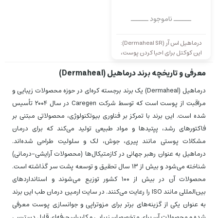
ــــــ ناموجود ــــــ
درماهیل اس آر (Dermaheal SR):
این کوکتل برای احیا کردن پوست،
رفع جوش پوستی و جلوگیری از
معرفی و تاریخچه برند درماهیل (Dermaheal)
هایپرپیگمانتاسیون استفاده
می‌شود.
درماهیل (Dermaheal) یک برند برجسته کره‌ای در حوزه محصولات زیبایی و
مراقبت از پوست است که توسط شرکت Caregen در سال ۲۰۰۴ تأسیس
شده است. این برند با تمرکز بر فناوری بیوتکنولوژی، محصولاتی مبتنی بر
فاکتورهای رشد، پپتیدها و مواد طبیعی تولید می‌کند که برای درمان
مشکلات پوستی مانند پیری، جوش، لک و سلولیت طراحی شده‌اند.
درماهیل به عنوان رهبر جهانی در کازمتیکال‌ها (محصولات آرایشی-درمانی)
شناخته می‌شود و بیش از ۱۳ سال تحقیق و توسعه پشت سر گذاشته است.
محصولات آن در بیش از ۱۰۰ کشور توزیع می‌شوند و استانداردهای
بین‌المللی مانند ISO را رعایت می‌کنند. در سایت ارمین درمان طب این برند
به عنوان یکی از گزینه‌های برتر برای مزوتراپی و جوانسازی پوست معرفی
شده و محصولات آن برای متخصصان زیبایی و کاربران حرفه‌ای قابل دسترسی