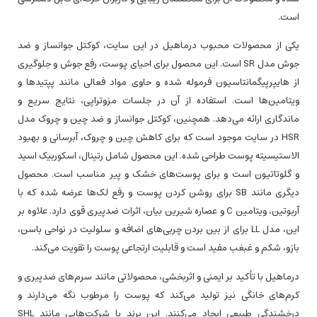
است.
یکی از محصولات محبوب درماهیل در این سایت، کوکتل جوانساز و ضد
جوش مدل SR است. این محصول برای احیای پوست، رفع جوش و جلوگیری
از هایپرپیگمانتاسیون فرموله شده و حاوی مواد فعالی مانند پپتیدها و
ویتامین‌ها است. استفاده از آن در جلسات مزوتراپی، نتایج سریع و
ماندگاری ارائه می‌دهد. همچنین، کوکتل جوانساز و ضد چین و چروک مدل
HSR در سایت موجود است که برای کاهش چین و چروک، آبرسانی و بهبود
الاستیسیته پوست طراحی شده. این محصول شامل رتینال، اسکوربیک اسید
و گلوتاتیون است و برای پوست‌های خشک و پیر مناسب است. محصول
دیگری مانند SB برای روشن کردن پوست و رفع لک‌ها عرضه شده که با
آربوتین، ویتامین C و عصاره شیرین بیان، اثرات ضدپیری قوی دارد. علاوه بر
این، مدل LL برای از بین بردن چربی‌های اضافه و سلولیت در نواحی باسن،
بازو، شکم و غبغب مفید است و قابلیت ارتجاعی پوست را تقویت می‌کند.
درماهیل با تأکید بر ایمنی و اثربخشی، محصولاتی مانند سرم‌های ضدپیری و
کرم‌های خانگی نیز تولید می‌کند که پوست را مرطوب نگه می‌دارند و
درخشندگی طبیعی ایجاد می‌کنند. این برند با شرکت‌هایی مانند SHL