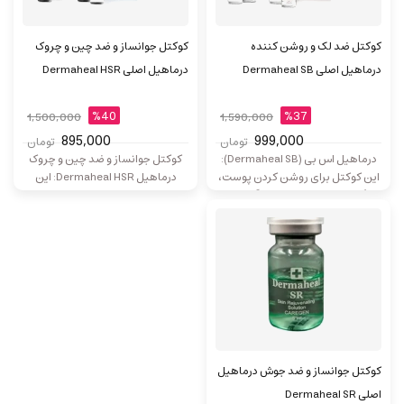
کوکتل ضد لک و روشن کننده
کوکتل جوانساز و ضد چین و چروک
درماهیل اصلی Dermaheal SB
درماهیل اصلی Dermaheal HSR
%40
%37
1,500,000
1,590,000
895,000
999,000
تومان
تومان
درماهیل اس بی (Dermaheal SB):
کوکتل جوانساز و ضد چین و چروک
این کوکتل برای روشن کردن پوست،
درماهیل Dermaheal HSR: این
رفع لک‌های پوستی و جلوگیری از
کوکتل برای جوانسازی، کاهش چین
هایپرپیگمانتاسیون استفاده
و چروک، آبرسانی، و بهبود خاصیت
می‌شود. فرمولاسیون آن شامل
ارتجاعی پوست استفاده می‌شود.
آربوتین، ویتامین C و عصاره شیرین
سایر مواد تشکیل دهنده این کوکتل
بیان است... *قیمت برای یک عدد
عبارتند از: رتینال، اسکوربیک اسید و
ویال میباشد*
گلوتاتیون که آنتی اکسیدان های
قوی...
کوکتل جوانساز و ضد جوش درماهیل
اصلی Dermaheal SR