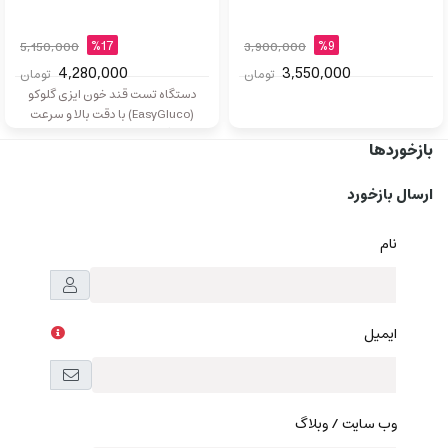
%17
%9
5,150,000
3,900,000
4,280,000
3,550,000
تومان
تومان
دستگاه تست قند خون ایزی گلوکو
(EasyGluco) با دقت بالا و سرعت
اندازه‌گیری کمتر از ۵ ثانیه، انتخابی
بازخوردها
مناسب برای کنترل روزانه قند خون
است. این دستگاه با نیاز به حجم کم
ارسال بازخورد
خون، صفحه‌نمایش خوانا و کاربری
آسان، برای استفاده در منزل و مراکز
درمانی ایده‌آل بوده و به
نام
ایمیل
وب سایت / وبلاگ