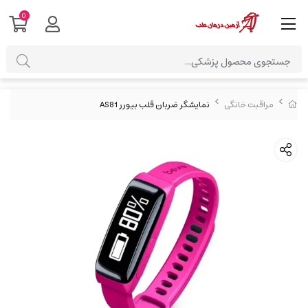
0
مراقبت خانگی
نمایشگر ضربان قلب بیورر AS81